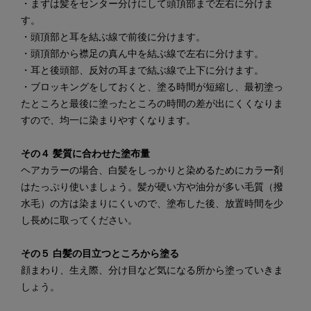
・まずは髪をセンター分けにして頭頂部まで左右に分けま
す。
・頭頂部と耳を結ぶ線で前後に分けます。
・頭頂部から襟足の真ん中を結ぶ線で左右に分けます。
・耳と後頭部、反対の耳まで結ぶ線で上下に分けます。
・ブロッキングをしておくと、塗る時間が短縮し、最初塗っ
たところと最後に塗ったところの時間の差が出にくくなりま
すので、均一に染まりやすくなります。
その４ 髪質に合わせた塗布量
ヘアカラーの場合、白髪をしっかりと染めるためにカラー剤
はたっぷり使いましょう。髪が硬い方や油分が多い毛質（撥
水毛）の方は染まりにくいので、塗布した後、放置時間を少
し長めに取ってください。
その５ 白髪の目立つところから塗る
顔まわり、生え際、分け目など気になる所から塗っていきま
しょう。