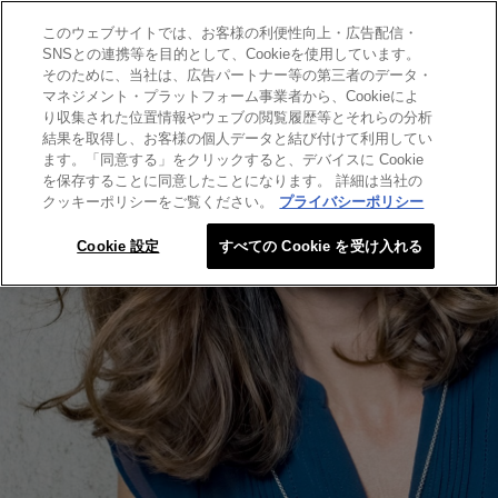
このウェブサイトでは、お客様の利便性向上・広告配信・
SEARCH THIS SITE
SNSとの連携等を目的として、Cookieを使用しています。
そのために、当社は、広告パートナー等の第三者のデータ・
マネジメント・プラットフォーム事業者から、Cookieによ
り収集された位置情報やウェブの閲覧履歴等とそれらの分析
結果を取得し、お客様の個人データと結び付けて利用してい
ます。「同意する」をクリックすると、デバイスに Cookie
を保存することに同意したことになります。 詳細は当社の
クッキーポリシーをご覧ください。
プライバシーポリシー
Cookie 設定
すべての Cookie を受け入れる