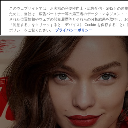
このウェブサイトでは、お客様の利便性向上・広告配信・SNSとの連携等
ために、当社は、広告パートナー等の第三者のデータ・マネジメント・プ
された位置情報やウェブの閲覧履歴等とそれらの分析結果を取得し、お
「同意する」をクリックすると、デバイスに Cookie を保存するこ
ポリシーをご覧ください。
プライバシーポリシー
ヘアカラー
ヘアケア
スキンケア
HAI