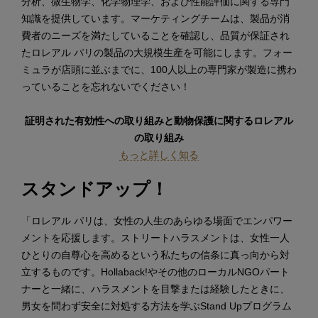
分析、微生物学、化学物理学、および性能評価に関する専門
知識を提供しています。マーケティングチームは、製品が消
費者のニーズを満たしていることを確認し、品質が保証され
たロレアル パリの製品の大規模生産を可能にします。フォー
ミュラが店頭に並ぶまでに、100人以上の専門家が製造に携わ
っていることを忘れないでください！
証明された有効性への取り組みと動物保護に関するロレアル
の取り組み
もっと詳しく知る
スタンドアップ！
「ロレアル パリは、女性の人生のあらゆる場面でエンパワー
メントを応援します。ストリートハラスメントは、女性一人
ひとりの自尊心を高めるという私たちの信条に真っ向から対
立するものです。Hollaback!やその他のローカルNGOパート
ナーと一緒に、ハラスメントを目撃または経験したときに、
男女を問わず安全に対処する方法を学ぶStand Upプログラム