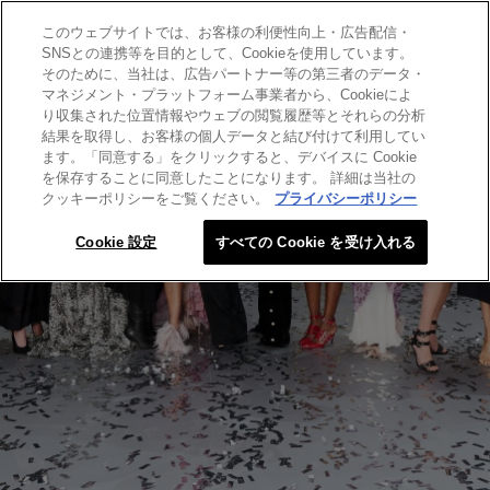
このウェブサイトでは、お客様の利便性向上・広告配信・
SEARCH THIS SITE
SNSとの連携等を目的として、Cookieを使用しています。
そのために、当社は、広告パートナー等の第三者のデータ・
マネジメント・プラットフォーム事業者から、Cookieによ
り収集された位置情報やウェブの閲覧履歴等とそれらの分析
結果を取得し、お客様の個人データと結び付けて利用してい
ます。「同意する」をクリックすると、デバイスに Cookie
を保存することに同意したことになります。 詳細は当社の
クッキーポリシーをご覧ください。
プライバシーポリシー
Cookie 設定
すべての Cookie を受け入れる