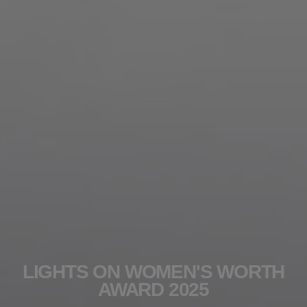
LIGHTS ON WOMEN'S WORTH
AWARD 2025