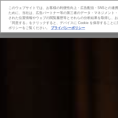
このウェブサイトでは、お客様の利便性向上・広告配信・SNSとの連携等
ために、当社は、広告パートナー等の第三者のデータ・マネジメント・プ
された位置情報やウェブの閲覧履歴等とそれらの分析結果を取得し、お
「同意する」をクリックすると、デバイスに Cookie を保存するこ
ポリシーをご覧ください。
プライバシーポリシー
ヘアカラー
ヘアケア
スキンケア
HAI