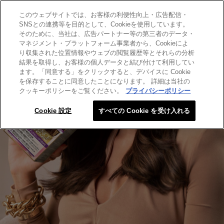
このウェブサイトでは、お客様の利便性向上・広告配信・
SEARCH THIS SITE
SNSとの連携等を目的として、Cookieを使用しています。
そのために、当社は、広告パートナー等の第三者のデータ・
マネジメント・プラットフォーム事業者から、Cookieによ
り収集された位置情報やウェブの閲覧履歴等とそれらの分析
結果を取得し、お客様の個人データと結び付けて利用してい
ます。「同意する」をクリックすると、デバイスに Cookie
を保存することに同意したことになります。 詳細は当社の
クッキーポリシーをご覧ください。
プライバシーポリシー
Cookie 設定
すべての Cookie を受け入れる