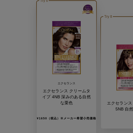
Try It
Try It
エクセランス
エクセランス クリームタ
イプ 4NB 深みのある自然
な栗色
エクセランス
5NB 自
¥1650（税込）※メーカー希望小売価格