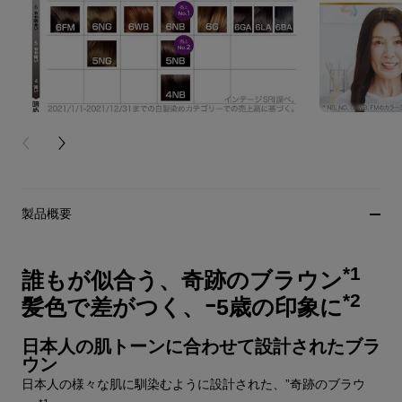
PREVIOUS CARD
NEXT CARD
製品概要
*1
誰もが似合う、奇跡のブラウン
*2
髪色で差がつく、ｰ5歳の印象に
日本人の肌トーンに合わせて設計されたブラ
ウン
日本人の様々な肌に馴染むように設計された、”奇跡のブラウ