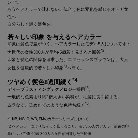
*1
ン”
。
もうヘアカラーで迷わない。似合う色に変化を感じるオトナ女
性へ、
自分らしく輝く髪色を。
若々しい印象 を与えるヘアカラー
印象は髪色で差がつく。ヘアカラーしたモデル5人についてオト
*2
ナ世代の女性300人が平均-5歳若く見えると回答
。
印象と髪色の関係を追求した、エクセランスブラウンは、大人
*3
女性を健康的で若々しい印象
へ導く。
*4
ツヤめく髪色8週間続く
*5
ディープラスティングテクノロジー
採用
。
一般的な色素より約2倍大きい染料が、毛髪に長く留まる。
*6
ムラなく、染めたてのような色持ち続く
。
*1 NB, NG, G, WB, FMのカラーシリーズにおいて
*2 ヘアカラーにより若々しく見えること。モデル5人のアカラー前後の印
象について45-60歳 300人の女性が回答した平均値