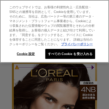
このウェブサイトでは、お客様の利便性向上・広告配信・
SEARCH THIS SITE
SNSとの連携等を目的として、Cookieを使用しています。
そのために、当社は、広告パートナー等の第三者のデータ・
マネジメント・プラットフォーム事業者から、Cookieによ
エクセランス
り収集された位置情報やウェブの閲覧履歴等とそれらの分析
エクセランス クリームタイプ
結果を取得し、お客様の個人データと結び付けて利用してい
ます。「同意する」をクリックすると、デバイスに Cookie
4NB 深みのある自然な栗色
を保存することに同意したことになります。 詳細は当社の
クッキーポリシーをご覧ください。
プライバシーポリシー
Cookie 設定
すべての Cookie を受け入れる