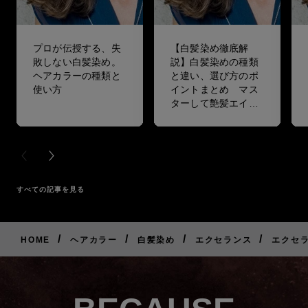
プロが伝授する、失
【白髪染め徹底解
敗しない白髪染め。
説】白髪染めの種類
ヘアカラーの種類と
と違い、選び方のポ
使い方
イントまとめ マス
ターして艶髪エイジ
ングケアをしよう！
PREVIOUS CARD
NEXT CARD
すべての記事を見る
/
/
/
/
HOME
ヘアカラー
白髪染め
エクセランス
エクセラ
ご
購
入
は
こ
ち