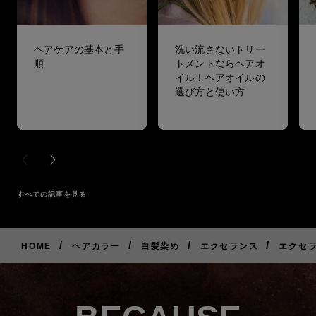
ヘアケアの基本と手
洗い流さないトリー
順
トメントならヘアオ
イル！ヘアオイルの
選び方と使い方
PREVIOUS CARD
NEXT CARD
すべての記事を見る
/
/
/
/
HOME
ヘアカラー
白髪染め
エクセランス
エクセラ
ご
購
入
は
こ
ち