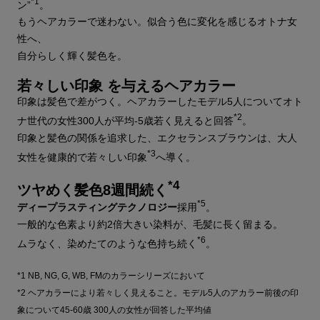
*1
ン”
。
もうヘアカラーで迷わない。似合う色に変化を感じるオトナ女
性へ、
自分らしく輝く髪色を。
若々しい印象 を与えるヘアカラー
印象は髪色で差がつく。ヘアカラーしたモデル5人についてオト
*2
ナ世代の女性300人が平均-5歳若く見えると回答
。
印象と髪色の関係を追求した、エクセランスブラウンは、大人
*3
女性を健康的で若々しい印象
へ導く。
*4
ツヤめく髪色8週間続く
*5
ディープラスティングテクノロジー
採用
。
一般的な色素より約2倍大きい染料が、毛髪に長く留まる。
*6
ムラなく、染めたてのような色持ち続く
。
*1 NB, NG, G, WB, FMのカラーシリーズにおいて
*2 ヘアカラーにより若々しく見えること。モデル5人のアカラー前後の印
象について45-60歳 300人の女性が回答した平均値