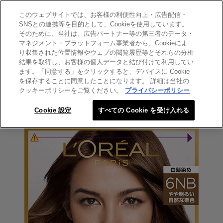
このウェブサイトでは、お客様の利便性向上・広告配信・
SEARCH THIS SITE
SNSとの連携等を目的として、Cookieを使用しています。
そのために、当社は、広告パートナー等の第三者のデータ・
マネジメント・プラットフォーム事業者から、Cookieによ
エクセランス
り収集された位置情報やウェブの閲覧履歴等とそれらの分析
エクセランス クリームタイプ
結果を取得し、お客様の個人データと結び付けて利用してい
ます。「同意する」をクリックすると、デバイスに Cookie
6NB やや明るい自然な栗色
を保存することに同意したことになります。 詳細は当社の
クッキーポリシーをご覧ください。
プライバシーポリシー
Cookie 設定
すべての Cookie を受け入れる