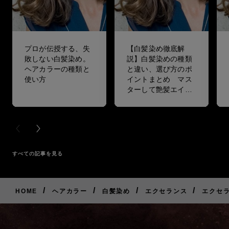
プロが伝授する、失
【白髪染め徹底解
敗しない白髪染め。
説】白髪染めの種類
ヘアカラーの種類と
と違い、選び方のポ
使い方
イントまとめ マス
ターして艶髪エイジ
ングケアをしよう！
PREVIOUS CARD
NEXT CARD
すべての記事を見る
/
/
/
/
HOME
ヘアカラー
白髪染め
エクセランス
エクセラ
ご
購
入
は