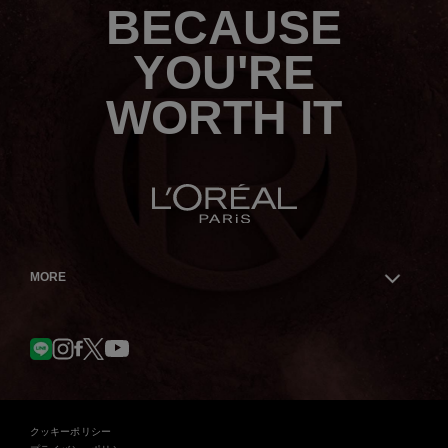
BECAUSE
こ
ち
ら
YOU'RE
WORTH IT
MORE
Facebook
YouTube
LINE
Instagram
Twitter
クッキーポリシー