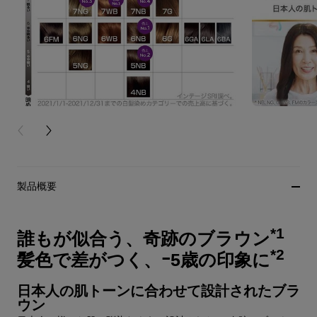
PREVIOUS CARD
NEXT CARD
製品概要
*1
誰もが似合う、奇跡のブラウン
*2
髪色で差がつく、ｰ5歳の印象に
日本人の肌トーンに合わせて設計されたブラ
ウン