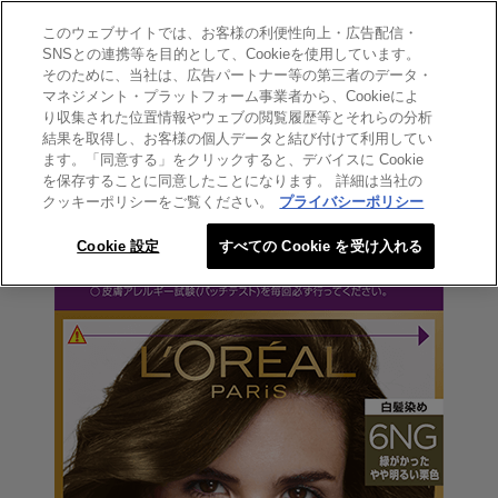
このウェブサイトでは、お客様の利便性向上・広告配信・
SEARCH THIS SITE
SNSとの連携等を目的として、Cookieを使用しています。
そのために、当社は、広告パートナー等の第三者のデータ・
マネジメント・プラットフォーム事業者から、Cookieによ
エクセランス
り収集された位置情報やウェブの閲覧履歴等とそれらの分析
エクセランス クリームタイプ
結果を取得し、お客様の個人データと結び付けて利用してい
ます。「同意する」をクリックすると、デバイスに Cookie
6NG 緑がかったやや明るい栗
を保存することに同意したことになります。 詳細は当社の
色
クッキーポリシーをご覧ください。
プライバシーポリシー
Cookie 設定
すべての Cookie を受け入れる