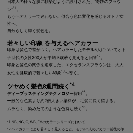
日本人の様々な肌に馴染むように設計された、”奇跡のブラウ
*1
ン”
。
もうヘアカラーで迷わない。似合う色に変化を感じるオトナ女
性へ、
自分らしく輝く髪色を。
若々しい印象 を与えるヘアカラー
印象は髪色で差がつく。ヘアカラーしたモデル5人についてオト
*2
ナ世代の女性300人が平均-5歳若く見えると回答
。
印象と髪色の関係を追求した、エクセランスブラウンは、大人
*3
女性を健康的で若々しい印象
へ導く。
*4
ツヤめく髪色8週間続く
*5
ディープラスティングテクノロジー
採用
。
一般的な色素より約2倍大きい染料が、毛髪に長く留まる。
*6
ムラなく、染めたてのような色持ち続く
。
*1 NB, NG, G, WB, FMのカラーシリーズにおいて
*2 ヘアカラーにより若々しく見えること。モデル5人のアカラー前後の印