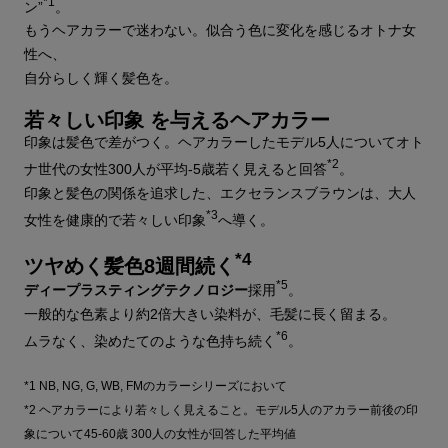
*1
ン”
。
もうヘアカラーで迷わない。似合う色に変化を感じるオトナ女
性へ、
自分らしく輝く髪色を。
若々しい印象 を与えるヘアカラー
印象は髪色で差がつく。ヘアカラーしたモデル5人についてオト
*2
ナ世代の女性300人が平均-5歳若く見えると回答
。
印象と髪色の関係を追求した、エクセランスブラウンは、大人
*3
女性を健康的で若々しい印象
へ導く。
*4
ツヤめく髪色8週間続く
*5
ディープラスティングテクノロジー
採用
。
一般的な色素より約2倍大きい染料が、毛髪に長く留まる。
*6
ムラなく、染めたてのような色持ち続く
。
*1 NB, NG, G, WB, FMのカラーシリーズにおいて
*2 ヘアカラーにより若々しく見えること。モデル5人のアカラー前後の印
象について45-60歳 300人の女性が回答した平均値