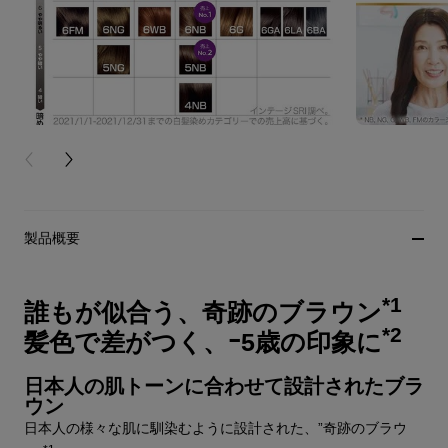
PREVIOUS CARD
NEXT CARD
製品概要
*1
誰もが似合う、奇跡のブラウン
*2
髪色で差がつく、ｰ5歳の印象に
日本人の肌トーンに合わせて設計されたブラ
ウン
日本人の様々な肌に馴染むように設計された、”奇跡のブラウ