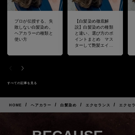
プロが伝授する、失
【白髪染め徹底解
敗しない白髪染め。
説】白髪染めの種類
ヘアカラーの種類と
と違い、選び方のポ
使い方
イントまとめ マス
ターして艶髪エイジ
ングケアをしよう！
PREVIOUS CARD
NEXT CARD
すべての記事を見る
/
/
/
/
HOME
ヘアカラー
白髪染め
エクセランス
エクセラ
ご
購
入
は
こ
ち