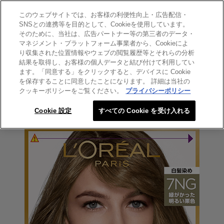
このウェブサイトでは、お客様の利便性向上・広告配信・
SEARCH THIS SITE
SNSとの連携等を目的として、Cookieを使用しています。
そのために、当社は、広告パートナー等の第三者のデータ・
マネジメント・プラットフォーム事業者から、Cookieによ
エクセランス
り収集された位置情報やウェブの閲覧履歴等とそれらの分析
エクセランス クリームタイプ
結果を取得し、お客様の個人データと結び付けて利用してい
ます。「同意する」をクリックすると、デバイスに Cookie
7NG 緑がかった明るい栗色
を保存することに同意したことになります。 詳細は当社の
クッキーポリシーをご覧ください。
プライバシーポリシー
Cookie 設定
すべての Cookie を受け入れる