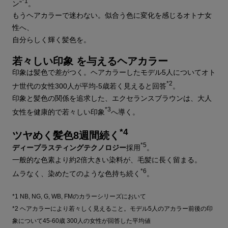
*1
ン”
。
もうヘアカラーで迷わない。似合う色に変化を感じるオトナ女
性へ、
自分らしく輝く髪色を。
若々しい印象 を与えるヘアカラー
印象は髪色で差がつく。ヘアカラーしたモデル5人についてオト
*2
ナ世代の女性300人が平均-5歳若く見えると回答
。
印象と髪色の関係を追求した、エクセランスブラウンは、大人
*3
女性を健康的で若々しい印象
へ導く。
*4
ツヤめく髪色8週間続く
*5
ディープラスティングテクノロジー
採用
。
一般的な色素より約2倍大きい染料が、毛髪に長く留まる。
*6
ムラなく、染めたてのような色持ち続く
。
*1 NB, NG, G, WB, FMのカラーシリーズにおいて
*2 ヘアカラーにより若々しく見えること。モデル5人のアカラー前後の印
象について45-60歳 300人の女性が回答した平均値