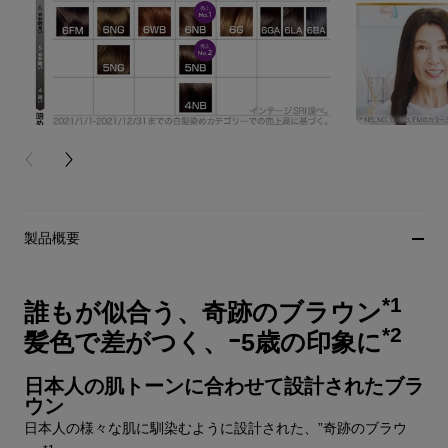
PREVIOUS CARD
NEXT CARD
製品概要
*1
誰もが似合う、奇跡のブラウン
*2
髪色で差がつく、ｰ5歳の印象に
日本人の肌トーンに合わせて設計されたブラ
ウン
日本人の様々な肌に馴染むように設計された、”奇跡のブラウ