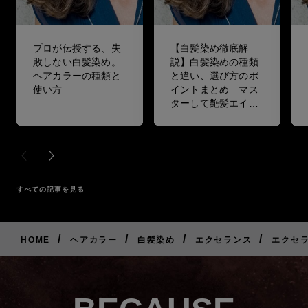
プロが伝授する、失
【白髪染め徹底解
敗しない白髪染め。
説】白髪染めの種類
ヘアカラーの種類と
と違い、選び方のポ
使い方
イントまとめ マス
ターして艶髪エイジ
ングケアをしよう！
PREVIOUS CARD
NEXT CARD
すべての記事を見る
/
/
/
/
HOME
ヘアカラー
白髪染め
エクセランス
エクセラ
ご
購
入
は
こ
ち