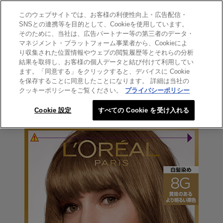
このウェブサイトでは、お客様の利便性向上・広告配信・
SEARCH THIS SITE
SNSとの連携等を目的として、Cookieを使用しています。
そのために、当社は、広告パートナー等の第三者のデータ・
マネジメント・プラットフォーム事業者から、Cookieによ
エクセランス
り収集された位置情報やウェブの閲覧履歴等とそれらの分析
エクセランス クリームタイプ
結果を取得し、お客様の個人データと結び付けて利用してい
ます。「同意する」をクリックすると、デバイスに Cookie
8G 黄味のあるより明るい栗色
を保存することに同意したことになります。 詳細は当社の
クッキーポリシーをご覧ください。
プライバシーポリシー
Cookie 設定
すべての Cookie を受け入れる