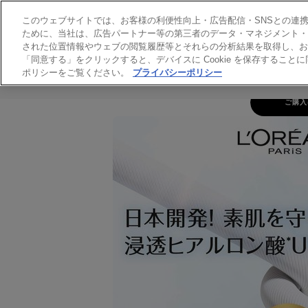
UVパーフ
このウェブサイトでは、お客様の利便性向上・広告配信・SNSとの連携等
ア 
ために、当社は、広告パートナー等の第三者のデータ・マネジメント・プ
された位置情報やウェブの閲覧履歴等とそれらの分析結果を取得し、お
「同意する」をクリックすると、デバイスに Cookie を保存するこ
UVパーフェクト デイケア セラム
ポリシーをご覧ください。
プライバシーポリシー
ヘアカラー
ヘアケア
スキンケア
HAI
ご購入