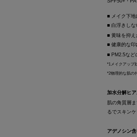
SPF50+・PA
■ メイク下地
■ 白浮きしな
■ 黄味を抑え
■ 健康的な
■ PM2.5
*1メイクアップ
*2物理的な肌
加水分解ヒア
肌の角質層ま
るでスキンケ
アデノシン含