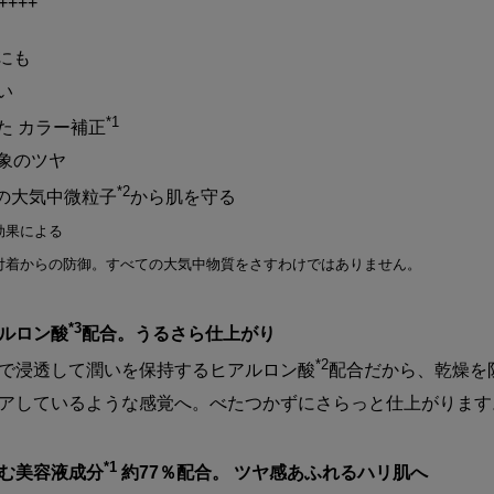
++++
にも
い
*1
た カラー補正
印象のツヤ
*2
などの大気中微粒子
から肌を守る
効果による
の付着からの防御。すべての大気中物質をさすわけではありません。
*3
ルロン酸
配合。うるさら仕上がり
*2
で浸透して潤いを保持するヒアルロン酸
配合だから、乾燥を
アしているような感覚へ。べたつかずにさらっと仕上がります
*1
む美容液成分
約77％配合。 ツヤ感あふれるハリ肌へ