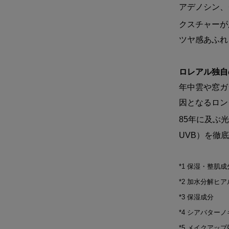
アデノシン、
クスチャーが
ツヤ感あふれ
ロレアル独自
年中雲や窓ガ
因となるロン
85年に及ぶ
UVB）を徹
*1 保湿・整肌
*2 加水分解ヒ
*3 保湿成分
*4 シアバター
*5 メイクアッ