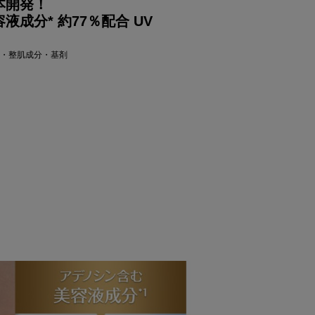
本開発！
液成分* 約77％配合 UV
湿・整肌成分・基剤