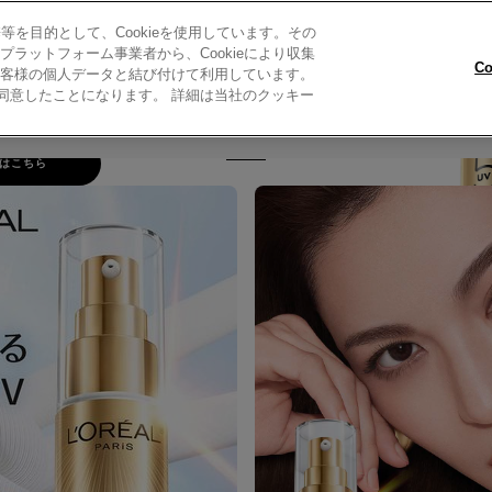
ェクト デイケ
を目的として、Cookieを使用しています。その
セラム
ラットフォーム事業者から、Cookieにより収集
C
客様の個人データと結び付けて利用しています。
とに同意したことになります。 詳細は当社のクッキー
R COLOR TRY-ON
キャンペーンについて
私たちについて
お
30mL
はこちら