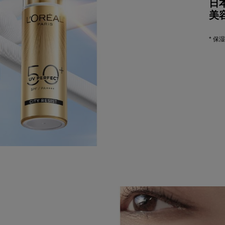
日
美容
* 保