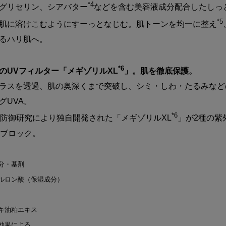
*4
グリセリン、シアバター
などを含む美容液成分配合したしっ
*5
肌に溶けこむようにすーっとなじむ。肌トーンを均一に整え
るハリ肌へ。
*6
のUVフィルター「メギゾリルXL
」。肌を徹底保護。
ラスを透過、肌の奥深くまで突破し、シミ・しわ・たるみなど
グUVA。
*6
光防御研究により独自開発された「メギゾリルXL
」が2種の紫
底ブロック。
成分・基剤
アルロン酸（保湿成分）
ノキ油粕エキス
プ効果による