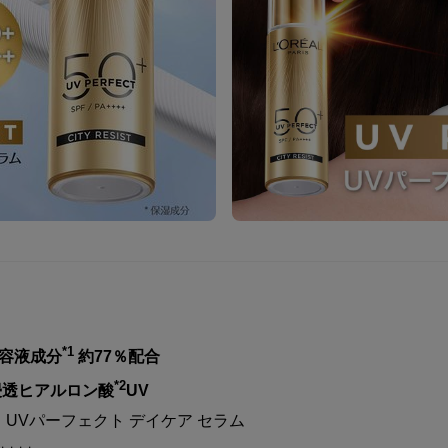
*1
容液成分
約77％配合
*2
浸透ヒアルロン酸
UV
 UVパーフェクト デイケア セラム