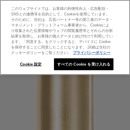
このウェブサイトでは、お客様の利便性向上・広告配信・
SEARCH THIS SITE
SNSとの連携等を目的として、Cookieを使用しています。
そのために、当社は、広告パートナー等の第三者のデータ・
マネジメント・プラットフォーム事業者から、Cookieによ
エクストラオーディナリー オイル
り収集された位置情報やウェブの閲覧履歴等とそれらの分析
エクストラオーディナリー オ
結果を取得し、お客様の個人データと結び付けて利用してい
ます。「同意する」をクリックすると、デバイスに Cookie
イル エクラアンペリアル 艶髪
を保存することに同意したことになります。 詳細は当社の
オイル ミニ（30ML）
クッキーポリシーをご覧ください。
プライバシーポリシー
Cookie 設定
すべての Cookie を受け入れる