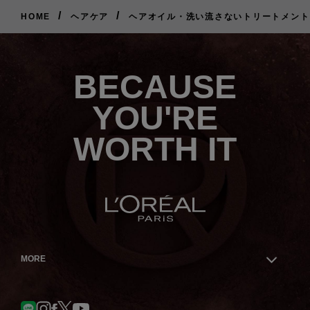
/
/
HOME
ヘアケア
ヘアオイル・洗い流さないトリートメント
ご
購
入
は
BECAUSE
こ
ち
ら
YOU'RE
WORTH IT
MORE