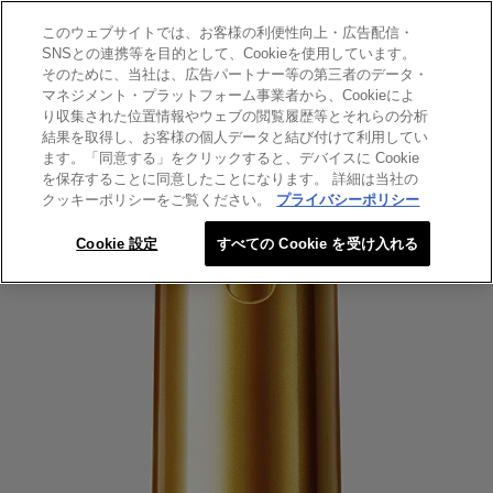
このウェブサイトでは、お客様の利便性向上・広告配信・
SEARCH THIS SITE
SNSとの連携等を目的として、Cookieを使用しています。
そのために、当社は、広告パートナー等の第三者のデータ・
マネジメント・プラットフォーム事業者から、Cookieによ
エクストラオーディナリー オイル
り収集された位置情報やウェブの閲覧履歴等とそれらの分析
エクストラオーディナリー オ
結果を取得し、お客様の個人データと結び付けて利用してい
ます。「同意する」をクリックすると、デバイスに Cookie
イル エアリー シルク
を保存することに同意したことになります。 詳細は当社の
クッキーポリシーをご覧ください。
プライバシーポリシー
Cookie 設定
すべての Cookie を受け入れる