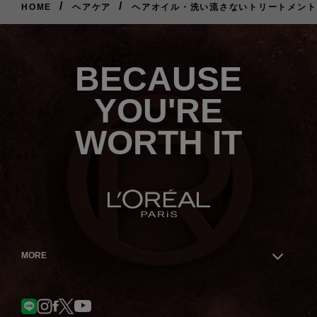
/
/
HOME
ヘアケア
ヘアオイル・洗い流さないトリートメント
ご
購
入
は
BECAUSE
こ
ち
ら
YOU'RE
WORTH IT
MORE