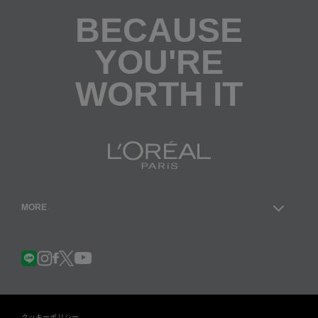
入
は
BECAUSE
こ
ち
ら
YOU'RE
WORTH IT
MORE
Facebook
YouTube
LINE
Instagram
Twitter
クッキーポリシー