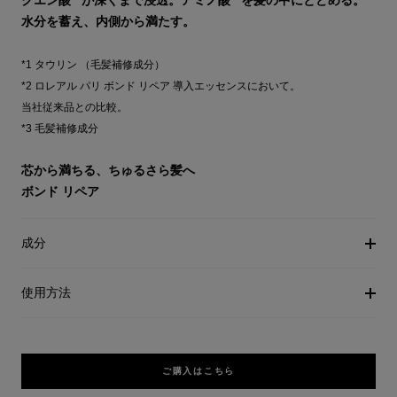
クエン酸
が深くまで浸透。アミノ酸
を髪の中にとどめる。
水分を蓄え、内側から満たす。
*1 タウリン （毛髪補修成分）
*2 ロレアル パリ ボンド リペア 導入エッセンスにおいて。
当社従来品との比較。
*3 毛髪補修成分
芯から満ちる、ちゅるさら髪へ
ボンド リペア
成分
使用方法
ご購入はこちら