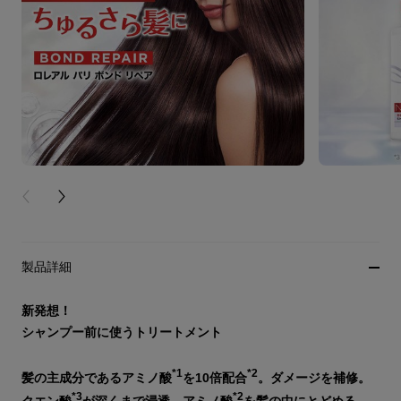
PREVIOUS CARD
NEXT CARD
製品詳細
新発想！
シャンプー前に使うトリートメント
*1
*2
髪の主成分であるアミノ酸
を10倍配合
。ダメージを補修。
*3
*2