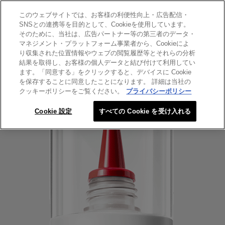
このウェブサイトでは、お客様の利便性向上・広告配信・
SEARCH THIS SITE
SNSとの連携等を目的として、Cookieを使用しています。
そのために、当社は、広告パートナー等の第三者のデータ・
マネジメント・プラットフォーム事業者から、Cookieによ
ロレアル パリ ボンド リペア
り収集された位置情報やウェブの閲覧履歴等とそれらの分析
ボンド リペア 導入エッセンス
結果を取得し、お客様の個人データと結び付けて利用してい
ます。「同意する」をクリックすると、デバイスに Cookie
を保存することに同意したことになります。 詳細は当社の
クッキーポリシーをご覧ください。
プライバシーポリシー
Cookie 設定
すべての Cookie を受け入れる