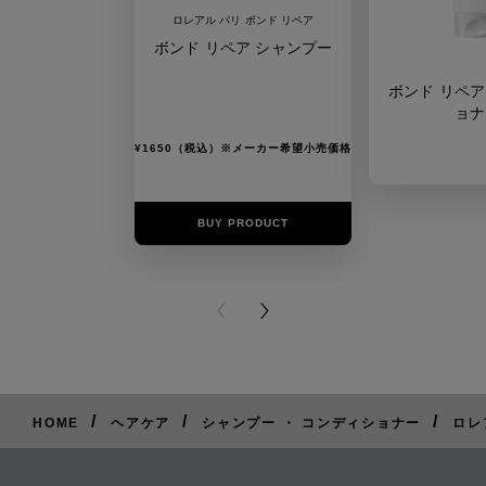
ロレアル パリ ボンド リペア
ボンド リペア シャンプー
ボンド リペア
ョナ
¥1650（税込）※メーカー希望小売価格
BUY PRODUCT
BUY PR
PREVIOUS CARD
NEXT CARD
/
/
/
HOME
ヘアケア
シャンプー ・ コンディショナー
ロレ
ご
購