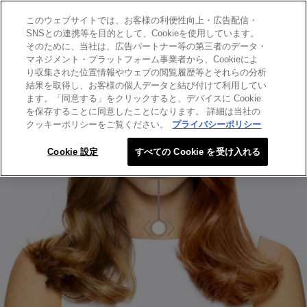
このウェブサイトでは、お客様の利便性向上・広告配信・
SEARCH THIS SITE
SNSとの連携等を目的として、Cookieを使用しています。
そのために、当社は、広告パートナー等の第三者のデータ・
マネジメント・プラットフォーム事業者から、Cookieによ
り収集された位置情報やウェブの閲覧履歴等とそれらの分析
結果を取得し、お客様の個人データと結び付けて利用してい
ます。「同意する」をクリックすると、デバイスに Cookie
を保存することに同意したことになります。 詳細は当社の
クッキーポリシーをご覧ください。
プライバシーポリシー
Cookie 設定
すべての Cookie を受け入れる