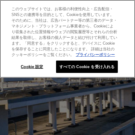
このウェブサイトでは、お客様の利便性向上・広告配信・
SEARCH THIS SITE
SNSとの連携等を目的として、Cookieを使用しています。
そのために、当社は、広告パートナー等の第三者のデータ・
マネジメント・プラットフォーム事業者から、Cookieによ
り収集された位置情報やウェブの閲覧履歴等とそれらの分析
結果を取得し、お客様の個人データと結び付けて利用してい
ます。「同意する」をクリックすると、デバイスに Cookie
を保存することに同意したことになります。 詳細は当社の
クッキーポリシーをご覧ください。
プライバシーポリシー
Cookie 設定
すべての Cookie を受け入れる