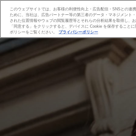
このウェブサイトでは、お客様の利便性向上・広告配信・SNSとの連携等
ために、当社は、広告パートナー等の第三者のデータ・マネジメント・プ
された位置情報やウェブの閲覧履歴等とそれらの分析結果を取得し、お
「同意する」をクリックすると、デバイスに Cookie を保存するこ
ポリシーをご覧ください。
プライバシーポリシー
ヘアカラー
ヘアケア
スキンケア
HAI