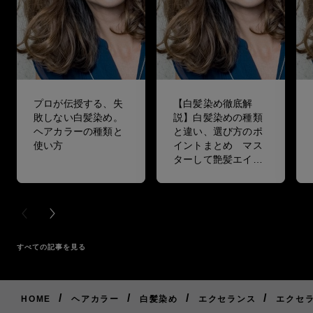
プロが伝授する、失
【白髪染め徹底解
敗しない白髪染め。
説】白髪染めの種類
ヘアカラーの種類と
と違い、選び方のポ
使い方
イントまとめ マス
ターして艶髪エイジ
ングケアをしよう！
PREVIOUS CARD
NEXT CARD
すべての記事を見る
/
/
/
/
HOME
ヘアカラー
白髪染め
エクセランス
エクセラ