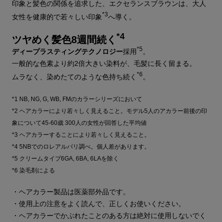
印象と髪色の関係を追求した、エクセランスブラウンは、大人
*3
女性を健康的で若々しい印象
へ導く。
*4
ツヤめく髪色8週間続く
*5
ディープラスティングテクノロジー
採用
。
一般的な色素より約2倍大きい染料が、毛髪に長く留まる。
*6
ムラなく、染めたてのような色持ち続く
。
*1 NB, NG, G, WB, FMのカラーシリーズにおいて
*2 ヘアカラーにより若々しく見えること。モデル5人のアカラー前後の印
象について45-60歳 300人の女性が回答した平均値
*3 ヘアカラーすることにより若々しく見えること。
*4 5NBでのロレアルパリ調べ。個人差があります。
*5 クリームタイプ6GA, 6BA, 6LAを除く
*6 染毛剤による
・ヘアカラー製品は医薬部外品です。
・使用上の注意をよく読んで、正しくお使いください。
・ヘアカラーでかぶれたことのある方は絶対に使用しないでく