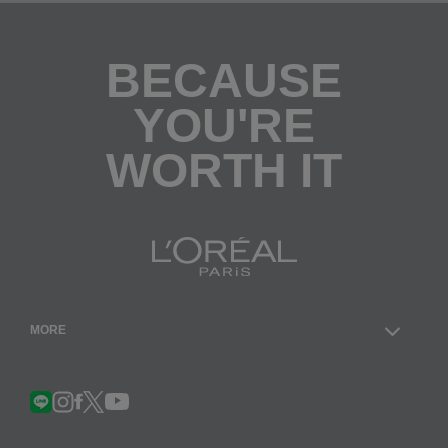
ご
購
入
は
BECAUSE
こ
ち
ら
YOU'RE
WORTH IT
MORE
Facebook
YouTube
LINE
Instagram
Twitter