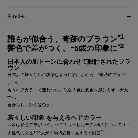
製品概要
*1
誰もが似合う、奇跡のブラウン
*2
髪色で差がつく、ｰ5歳の印象に
日本人の肌トーンに合わせて設計されたブラ
ウン
日本人の様々な肌に馴染むように設計された、”奇跡のブラウ
*1
ン”
。
もうヘアカラーで迷わない。似合う色に変化を感じるオトナ女
性へ、
自分らしく輝く髪色を。
若々しい印象 を与えるヘアカラー
印象は髪色で差がつく。ヘアカラーしたモデル5人についてオト
*2
ナ世代の女性300人が平均-5歳若く見えると回答
。