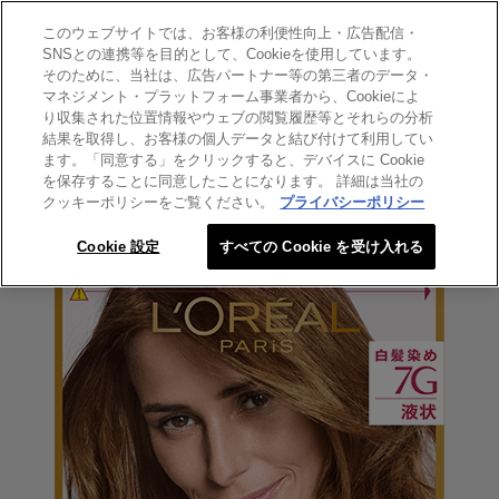
このウェブサイトでは、お客様の利便性向上・広告配信・
SEARCH THIS SITE
SNSとの連携等を目的として、Cookieを使用しています。
そのために、当社は、広告パートナー等の第三者のデータ・
マネジメント・プラットフォーム事業者から、Cookieによ
エクセランス
り収集された位置情報やウェブの閲覧履歴等とそれらの分析
エクセランス 液状タイプ 7G
結果を取得し、お客様の個人データと結び付けて利用してい
ます。「同意する」をクリックすると、デバイスに Cookie
黄味のある明るい栗色
を保存することに同意したことになります。 詳細は当社の
クッキーポリシーをご覧ください。
プライバシーポリシー
Cookie 設定
すべての Cookie を受け入れる